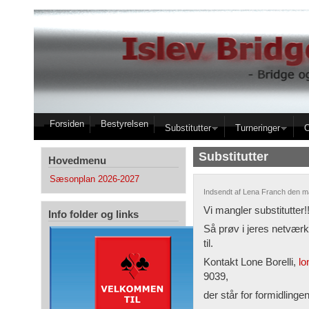
Gå til hovedindhold
Forsiden
Bestyrelsen
Substitutter
Turneringer
Substitutter
Hovedmenu
Sæsonplan 2026-2027
Indsendt af
Lena Franch
den ma
Vi mangler substitutter!!
Info folder og links
Så prøv i jeres netvær
til.
Kontakt Lone Borelli,
lo
9039,
der står for formidlingen