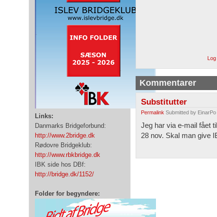
Log 
Kommentarer
Substitutter
Permalink
Submitted by
EinarPo
Links:
Jeg har via e-mail fået t
Danmarks Bridgeforbund:
28 nov. Skal man give I
http://www.2bridge.dk
Rødovre Bridgeklub:
http://www.rbkbridge.dk
IBK side hos DBf:
http://bridge.dk/1152/
Folder for begyndere: