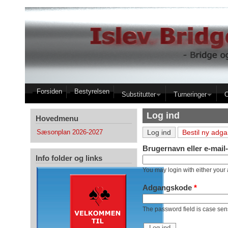
Gå til hovedindhold
Forsiden
Bestyrelsen
Substitutter
Turneringer
Log ind
Hovedmenu
(aktiv fane)
Primære faneblade
Log ind
Bestil ny adg
Sæsonplan 2026-2027
Brugernavn eller e-mail
Info folder og links
You may login with either your
Adgangskode
*
The password field is case sens